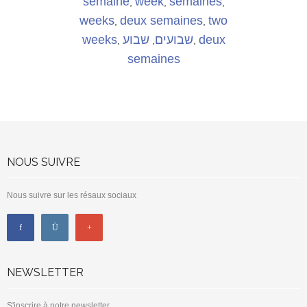
semaine
week
semaines
,
,
,
weeks
deux semaines
two
,
,
weeks
שבוע
שבועים
deux
,
,
,
semaines
NOUS SUIVRE
Nous suivre sur les résaux sociaux
NEWSLETTER
S'inscrire à notre newsletter