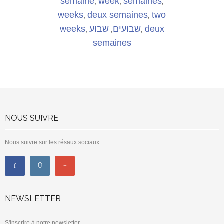
semaine
week
semaines
,
,
,
weeks
deux semaines
two
,
,
weeks
שבוע
שבועים
deux
,
,
,
semaines
NOUS SUIVRE
Nous suivre sur les résaux sociaux
NEWSLETTER
S'inscrire à notre newsletter