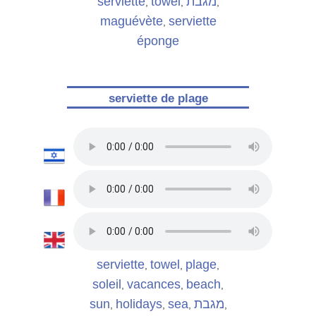
serviette
towel
מגבת
,
,
,
maguévète
serviette
,
éponge
serviette de plage
serviette
towel
plage
,
,
,
soleil
vacances
beach
,
,
,
sun
holidays
sea
מגבת
,
,
,
,