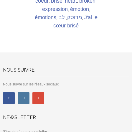
coeur
brisé
heart
broken
,
,
,
,
expression
émotion
,
,
émotions
לב
מרוסק
J'ai le
,
,
,
cœur brisé
NOUS SUIVRE
Nous suivre sur les résaux sociaux
NEWSLETTER
S'inscrire à notre newsletter