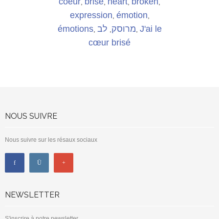
coeur
brisé
heart
broken
,
,
,
,
expression
émotion
,
,
émotions
לב
מרוסק
J'ai le
,
,
,
cœur brisé
NOUS SUIVRE
Nous suivre sur les résaux sociaux
NEWSLETTER
S'inscrire à notre newsletter