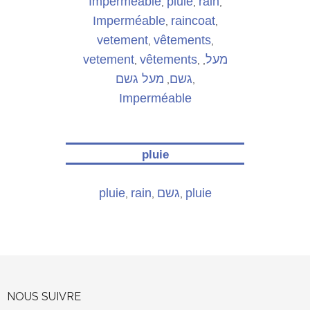
Imperméable
pluie
rain
,
,
,
Imperméable
raincoat
,
,
vetement
vêtements
,
,
vetement
vêtements
מעל
,
,
,
גשם
מעל גשם
,
,
Imperméable
pluie
pluie
rain
גשם
pluie
,
,
,
NOUS SUIVRE