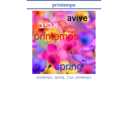
printemps
,
,
,
printemps
spring
אב'ב
printemps