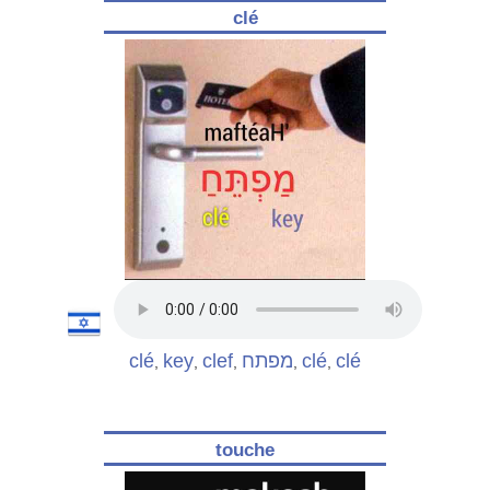
clé
clé
key
clef
מפתח
clé
clé
,
,
,
,
,
touche