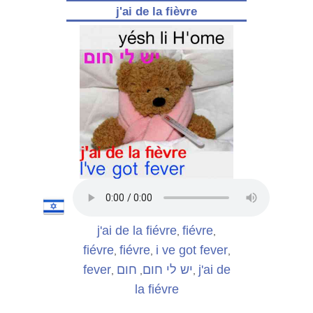
j'ai de la fièvre
j'ai de la fiévre
fiévre
,
,
fiévre
fiévre
i ve got fever
,
,
,
fever
חום
יש לי חום
j'ai de
,
,
,
la fiévre