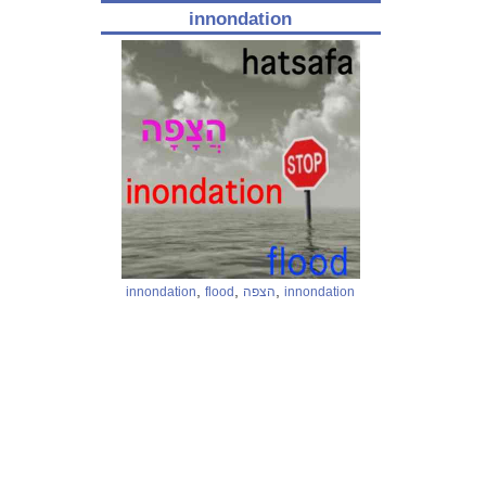
innondation
,
,
,
innondation
flood
הצפה
innondation