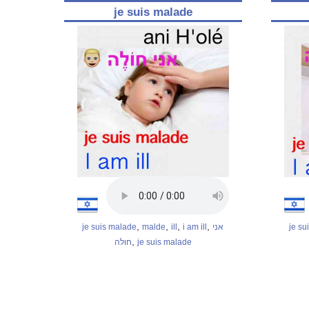
je suis malade
,
,
,
,
je suis malade
malde
ill
i am ill
אני
je su
,
חולה
je suis malade