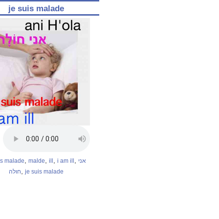
je suis malade
,
,
,
,
is malade
malde
ill
i am ill
אני
,
חולה
je suis malade