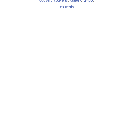
,
,
,
,
couvert
couverts
cutlery
סכוײם
couverts