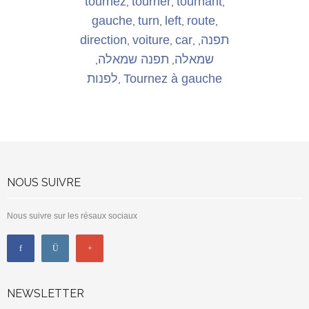
tournez
tourner
tournant
,
,
,
gauche
turn
left
route
,
,
,
,
direction
voiture
car
תפנה
,
,
,
,
שמאלה
תפנה שמאלה
,
,
לפנות
Tournez à gauche
,
NOUS SUIVRE
Nous suivre sur les résaux sociaux
NEWSLETTER