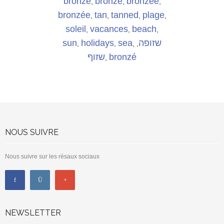
bronzé
bronzé
bronzée
,
,
,
bronzée
tan
tanned
plage
,
,
,
,
soleil
vacances
beach
,
,
,
sun
holidays
sea
שזופה
,
,
,
,
שזוף
bronzé
,
NOUS SUIVRE
Nous suivre sur les résaux sociaux
NEWSLETTER