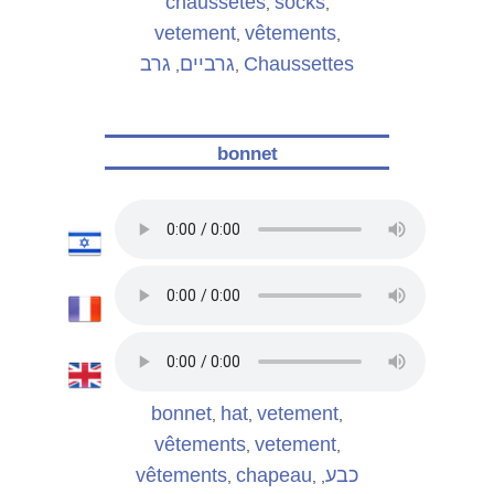
chaussetes
socks
,
,
vetement
vêtements
,
,
גרב
גרביים
Chaussettes
,
,
bonnet
bonnet
hat
vetement
,
,
,
vêtements
vetement
,
,
vêtements
chapeau
כבע
,
,
,