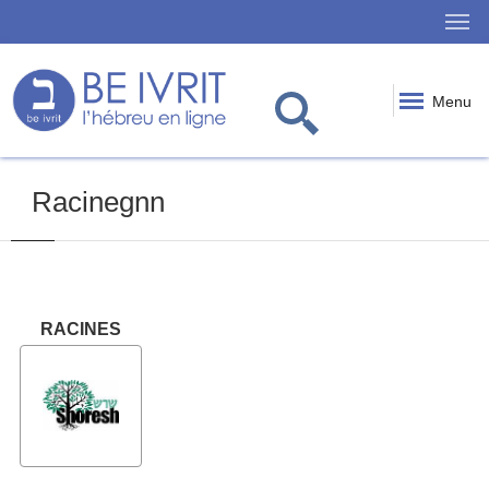
Menu
Racinegnn
RACINES